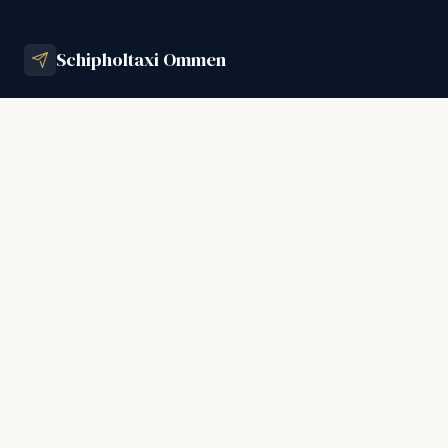
Schipholtaxi Ommen
+31 (0)529 700 208
info@schipholtaxiommen.nl
MENU
Schipholtaxi
Schipholtaxiservice
Business Service
Alle luchthavens
Goede ervaringen
Werken bij
Tarieven
Contact